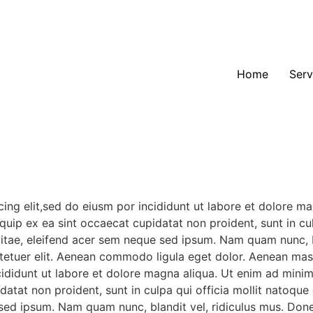
Home
Serv
ing elit,sed do eiusm por incididunt ut labore et dolore m
liquip ex ea sint occaecat cupidatat non proident, sunt in c
vitae, eleifend acer sem neque sed ipsum. Nam quam nunc, b
ctetuer elit. Aenean commodo ligula eget dolor. Aenean mass
cididunt ut labore et dolore magna aliqua. Ut enim ad mini
upidatat non proident, sunt in culpa qui officia mollit nato
e sed ipsum. Nam quam nunc, blandit vel, ridiculus mus. Done